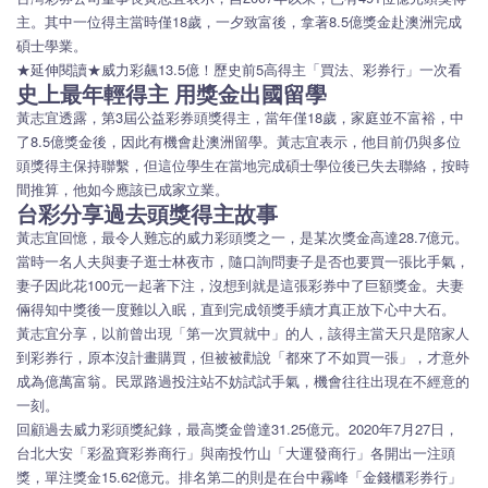
主。其中一位得主當時僅18歲，一夕致富後，拿著8.5億獎金赴澳洲完成
碩士學業。
★延伸閱讀★威力彩飆13.5億！歷史前5高得主「買法、彩券行」一次看
史上最年輕得主 用獎金出國留學
黃志宜透露，第3屆公益彩券頭獎得主，當年僅18歲，家庭並不富裕，中
了8.5億獎金後，因此有機會赴澳洲留學。黃志宜表示，他目前仍與多位
頭獎得主保持聯繫，但這位學生在當地完成碩士學位後已失去聯絡，按時
間推算，他如今應該已成家立業。
台彩分享過去頭獎得主故事
黃志宜回憶，最令人難忘的威力彩頭獎之一，是某次獎金高達28.7億元。
當時一名人夫與妻子逛士林夜市，隨口詢問妻子是否也要買一張比手氣，
妻子因此花100元一起著下注，沒想到就是這張彩券中了巨額獎金。夫妻
倆得知中獎後一度難以入眠，直到完成領獎手續才真正放下心中大石。
黃志宜分享，以前曾出現「第一次買就中」的人，該得主當天只是陪家人
到彩券行，原本沒計畫購買，但被被勸說「都來了不如買一張」，才意外
成為億萬富翁。民眾路過投注站不妨試試手氣，機會往往出現在不經意的
一刻。
回顧過去威力彩頭獎紀錄，最高獎金曾達31.25億元。2020年7月27日，
台北大安「彩盈寶彩券商行」與南投竹山「大運發商行」各開出一注頭
獎，單注獎金15.62億元。排名第二的則是在台中霧峰「金錢櫃彩券行」