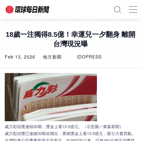
18歲一注獨得8.5億！幸運兒一夕翻身 離開
台灣現況曝
Feb 13, 2026
地方新聞
IDOPRESS
威力彩頭獎連槓30期，獎金上看13.5億元。（示意圖／東森新聞）
威力彩頭獎已連續30期未開出，累積獎金上看13.5億元，吸引大量買氣。
台灣彩券公司董事長黃志宜表示，自2007年以來，已有491位億元頭獎得