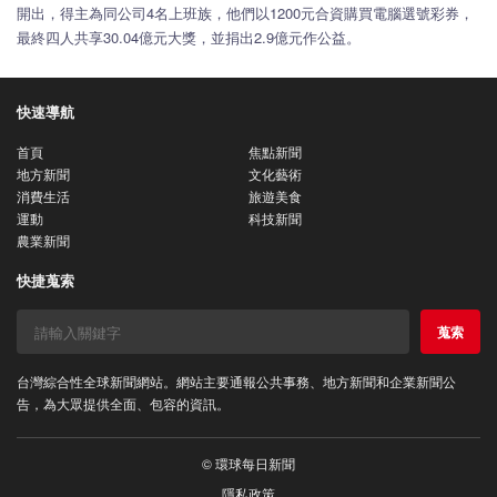
開出，得主為同公司4名上班族，他們以1200元合資購買電腦選號彩券，
最終四人共享30.04億元大獎，並捐出2.9億元作公益。
快速導航
首頁
焦點新聞
地方新聞
文化藝術
消費生活
旅遊美食
運動
科技新聞
農業新聞
快捷蒐索
蒐索
台灣綜合性全球新聞網站。網站主要通報公共事務、地方新聞和企業新聞公
告，為大眾提供全面、包容的資訊。
© 環球每日新聞
隱私政策